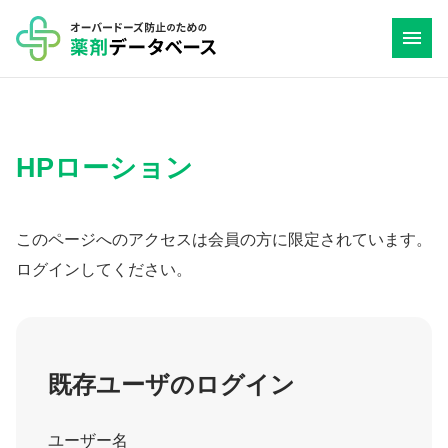
コ
ン
テ
ン
ツ
HPローション
へ
ス
キ
このページへのアクセスは会員の方に限定されています。
ッ
ログインしてください。
プ
既存ユーザのログイン
ユーザー名