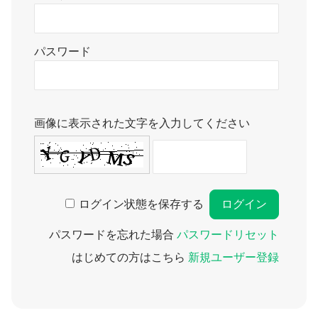
パスワード
画像に表示された文字を入力してください
ログイン状態を保存する
パスワードを忘れた場合
パスワードリセット
はじめての方はこちら
新規ユーザー登録