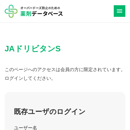
コ
ン
テ
ン
ツ
JAドリビタンS
へ
ス
キ
このページへのアクセスは会員の方に限定されています。
ッ
ログインしてください。
プ
既存ユーザのログイン
ユーザー名