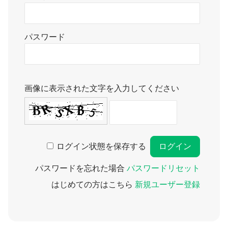
パスワード
画像に表示された文字を入力してください
ログイン状態を保存する
パスワードを忘れた場合
パスワードリセット
はじめての方はこちら
新規ユーザー登録