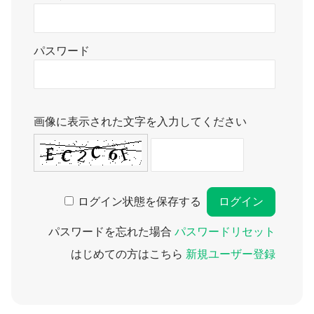
パスワード
画像に表示された文字を入力してください
ログイン状態を保存する
パスワードを忘れた場合
パスワードリセット
はじめての方はこちら
新規ユーザー登録