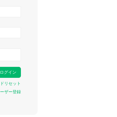
ドリセット
ーザー登録