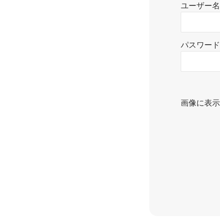
ユーザー名
パスワード
画像に表示