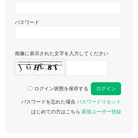
パスワード
画像に表示された文字を入力してください
ログイン状態を保存する
パスワードを忘れた場合
パスワードリセット
はじめての方はこちら
新規ユーザー登録