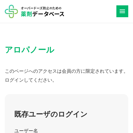
コ
ン
テ
ン
ツ
アロパノール
へ
ス
キ
このページへのアクセスは会員の方に限定されています。
ッ
ログインしてください。
プ
既存ユーザのログイン
ユーザー名