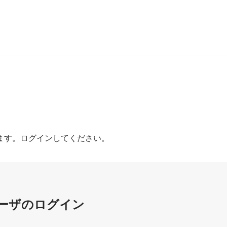
ます。ログインしてください。
ーザのログイン