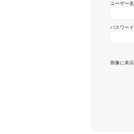
ユーザー名
パスワード
画像に表示