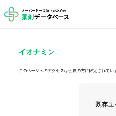
コ
ン
テ
ン
ツ
へ
イオナミン
ス
キ
ッ
このページへのアクセスは会員の方に限定されてい
プ
既存ユ