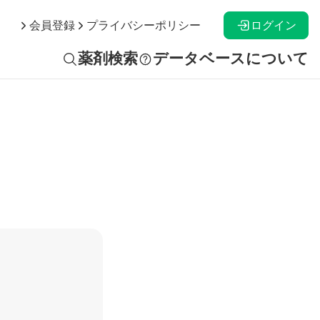
ログイン
会員登録
プライバシーポリシー
薬剤検索
データベースについて