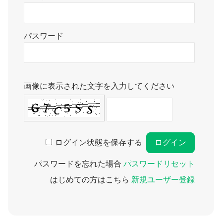
パスワード
画像に表示された文字を入力してください
ログイン状態を保存する
パスワードを忘れた場合
パスワードリセット
はじめての方はこちら
新規ユーザー登録