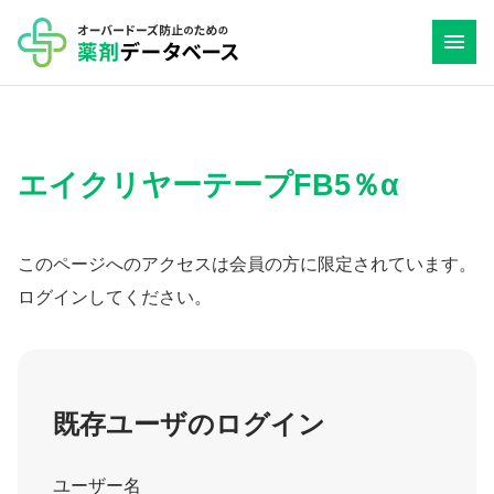
コ
ン
テ
ン
ツ
エイクリヤーテープFB5％α
へ
ス
キ
このページへのアクセスは会員の方に限定されています。
ッ
ログインしてください。
プ
既存ユーザのログイン
ユーザー名