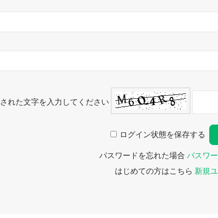
された文字を入力してください
ログイン状態を保存する
パスワードを忘れた場合
パスワー
はじめての方はこちら
新規ユ