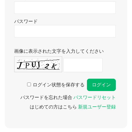
パスワード
画像に表示された文字を入力してください
ログイン状態を保存する
パスワードを忘れた場合
パスワードリセット
はじめての方はこちら
新規ユーザー登録