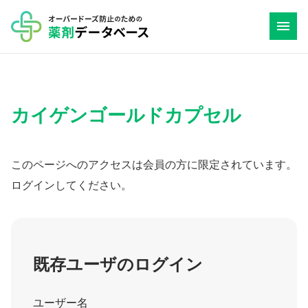
コ
ン
テ
ン
ツ
カイゲンゴールドカプセル
へ
ス
キ
このページへのアクセスは会員の方に限定されています。
ッ
ログインしてください。
プ
既存ユーザのログイン
ユーザー名