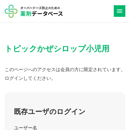
コ
ン
テ
ン
ツ
トピックかぜシロップ小児用
へ
ス
キ
このページへのアクセスは会員の方に限定されています。
ッ
ログインしてください。
プ
既存ユーザのログイン
ユーザー名