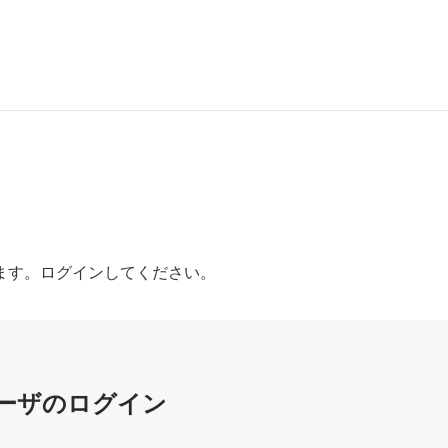
ます。ログインしてください。
ーザのログイン