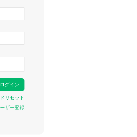
ドリセット
ーザー登録