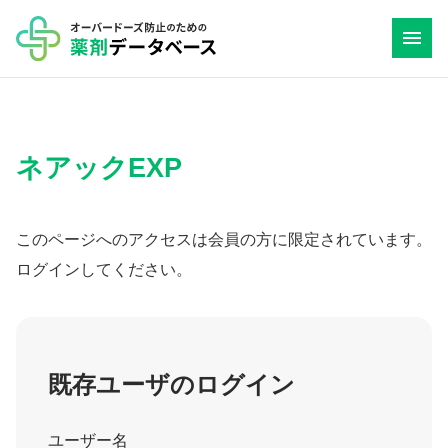
コ
ン
テ
ン
ツ
ネアックEXP
へ
ス
キ
このページへのアクセスは会員の方に限定されています。
ッ
ログインしてください。
プ
既存ユーザのログイン
ユーザー名