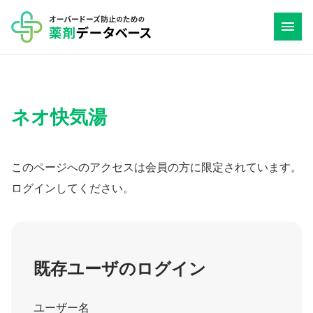
コ
ン
テ
ン
ツ
ネオ快気湯
へ
ス
キ
このページへのアクセスは会員の方に限定されています。
ッ
ログインしてください。
プ
既存ユーザのログイン
ユーザー名