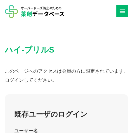
コ
ン
テ
ン
ツ
ハイ-ブリルS
へ
ス
キ
このページへのアクセスは会員の方に限定されています。
ッ
ログインしてください。
プ
既存ユーザのログイン
ユーザー名