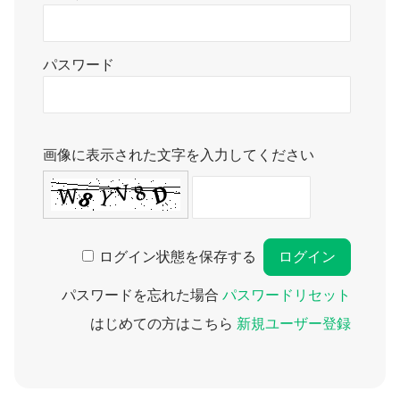
パスワード
画像に表示された文字を入力してください
ログイン状態を保存する
パスワードを忘れた場合
パスワードリセット
はじめての方はこちら
新規ユーザー登録