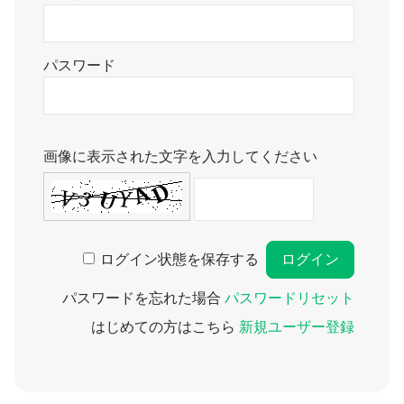
パスワード
画像に表示された文字を入力してください
ログイン状態を保存する
パスワードを忘れた場合
パスワードリセット
はじめての方はこちら
新規ユーザー登録