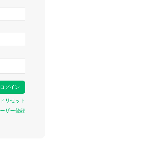
ドリセット
ーザー登録