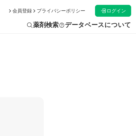
ログイン
会員登録
プライバシーポリシー
薬剤検索
データベースについて