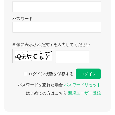
パスワード
画像に表示された文字を入力してください
ログイン状態を保存する
パスワードを忘れた場合
パスワードリセット
はじめての方はこちら
新規ユーザー登録