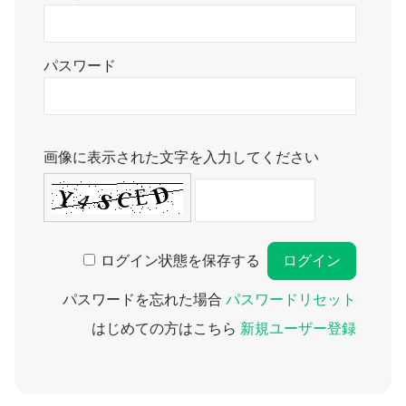
パスワード
画像に表示された文字を入力してください
ログイン状態を保存する
パスワードを忘れた場合
パスワードリセット
はじめての方はこちら
新規ユーザー登録