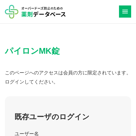
コ
ン
テ
ン
ツ
パイロンMK錠
へ
ス
キ
このページへのアクセスは会員の方に限定されています。
ッ
ログインしてください。
プ
既存ユーザのログイン
ユーザー名