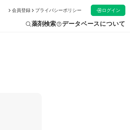
ログイン
会員登録
プライバシーポリシー
薬剤検索
データベースについて