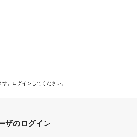
ます。ログインしてください。
ーザのログイン