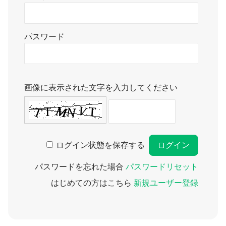
パスワード
画像に表示された文字を入力してください
ログイン状態を保存する
パスワードを忘れた場合
パスワードリセット
はじめての方はこちら
新規ユーザー登録