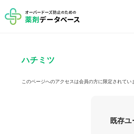
コ
ン
テ
ン
ツ
へ
ハチミツ
ス
キ
ッ
このページへのアクセスは会員の方に限定されてい
プ
既存ユ