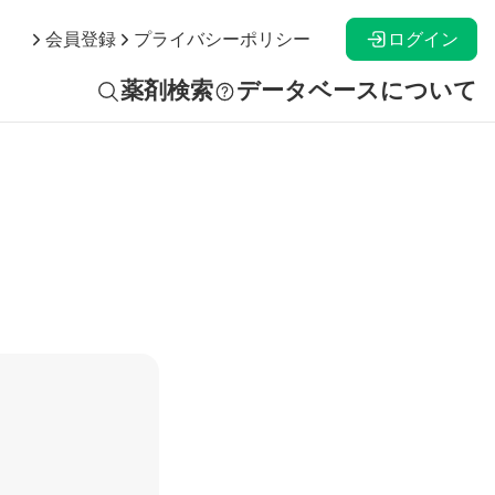
ログイン
会員登録
プライバシーポリシー
薬剤検索
データベースについて