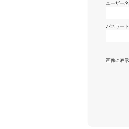
ユーザー名
パスワード
画像に表示