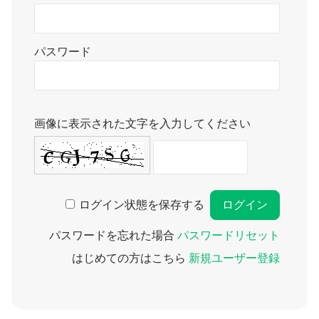
パスワード
画像に表示された文字を入力してください
ログイン状態を保存する
パスワードを忘れた場合
パスワードリセット
はじめての方はこちら
新規ユーザー登録