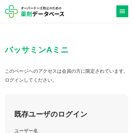
コ
ン
テ
ン
ツ
バッサミンAミニ
へ
ス
キ
このページへのアクセスは会員の方に限定されています。
ッ
ログインしてください。
プ
既存ユーザのログイン
ユーザー名