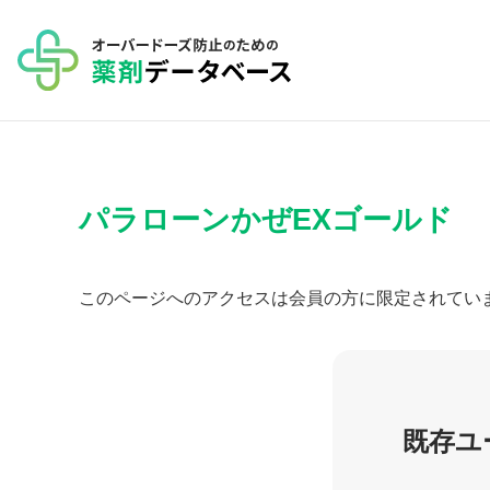
コ
ン
テ
ン
ツ
へ
パラローンかぜEXゴールド
ス
キ
ッ
このページへのアクセスは会員の方に限定されてい
プ
既存ユ