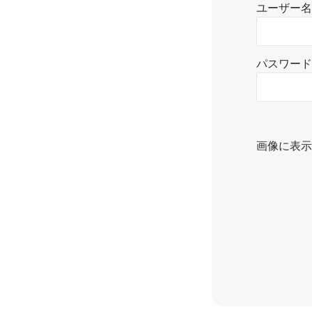
ユーザー名
パスワード
画像に表示