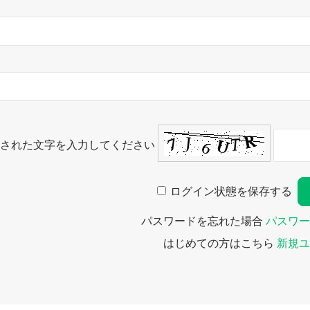
された文字を入力してください
ログイン状態を保存する
パスワードを忘れた場合
パスワー
はじめての方はこちら
新規ユ