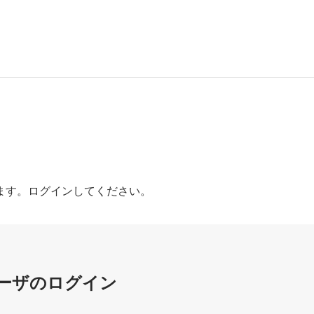
ます。ログインしてください。
ーザのログイン