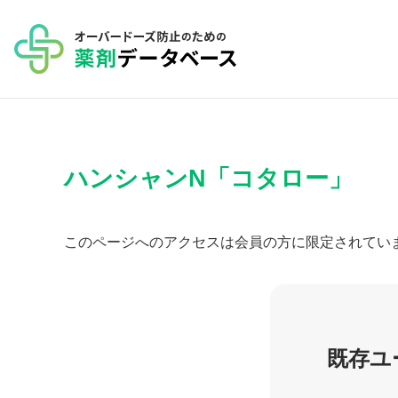
コ
ン
テ
ン
ツ
へ
ハンシャンN「コタロー」
ス
キ
ッ
このページへのアクセスは会員の方に限定されてい
プ
既存ユ