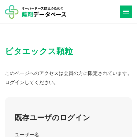
コ
ン
テ
ン
ツ
ビタエックス顆粒
へ
ス
キ
このページへのアクセスは会員の方に限定されています。
ッ
ログインしてください。
プ
既存ユーザのログイン
ユーザー名