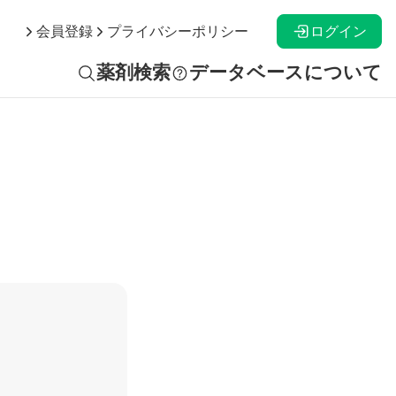
ログイン
会員登録
プライバシーポリシー
薬剤検索
データベースについて