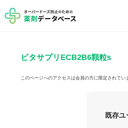
コ
ン
テ
ン
ツ
へ
ビタサプリECB2B6顆粒s
ス
キ
ッ
このページへのアクセスは会員の方に限定されてい
プ
既存ユ