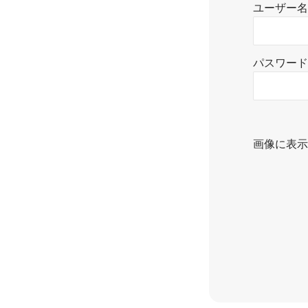
ユーザー名
パスワード
画像に表示