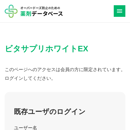
コ
ン
テ
ン
ツ
ビタサプリホワイトEX
へ
ス
キ
このページへのアクセスは会員の方に限定されています。
ッ
ログインしてください。
プ
既存ユーザのログイン
ユーザー名