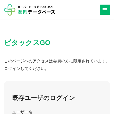
コ
ン
テ
ン
ツ
ビタックスGO
へ
ス
キ
このページへのアクセスは会員の方に限定されています。
ッ
ログインしてください。
プ
既存ユーザのログイン
ユーザー名