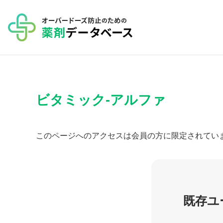
コ
ン
テ
ン
ツ
へ
ビタミック-アルファ
ス
キ
ッ
このページへのアクセスは会員の方に限定されてい
プ
既存ユ