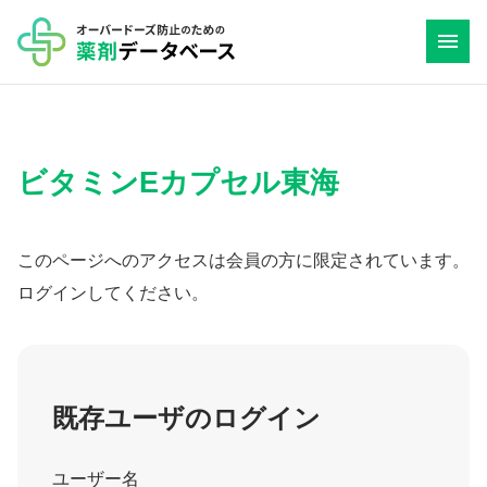
コ
ン
テ
ン
ツ
ビタミンEカプセル東海
へ
ス
キ
このページへのアクセスは会員の方に限定されています。
ッ
ログインしてください。
プ
既存ユーザのログイン
ユーザー名