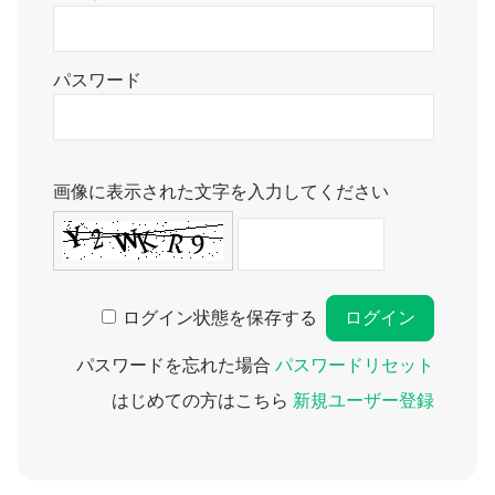
パスワード
画像に表示された文字を入力してください
ログイン状態を保存する
パスワードを忘れた場合
パスワードリセット
はじめての方はこちら
新規ユーザー登録