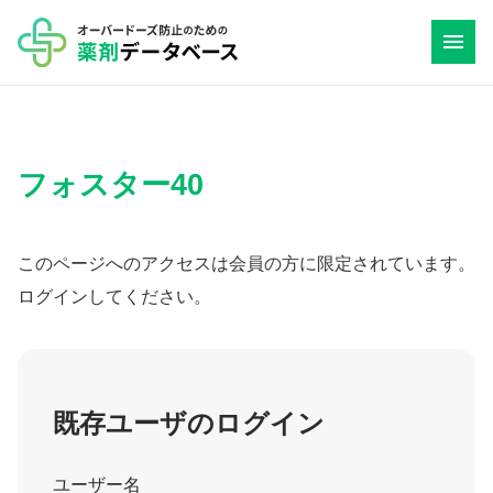
コ
ン
テ
ン
ツ
フォスター40
へ
ス
キ
このページへのアクセスは会員の方に限定されています。
ッ
ログインしてください。
プ
既存ユーザのログイン
ユーザー名