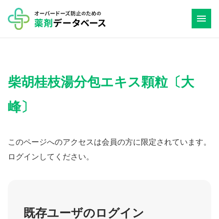
コ
ン
テ
ン
ツ
柴胡桂枝湯分包エキス顆粒〔大
へ
ス
峰〕
キ
ッ
プ
このページへのアクセスは会員の方に限定されています。
ログインしてください。
既存ユーザのログイン