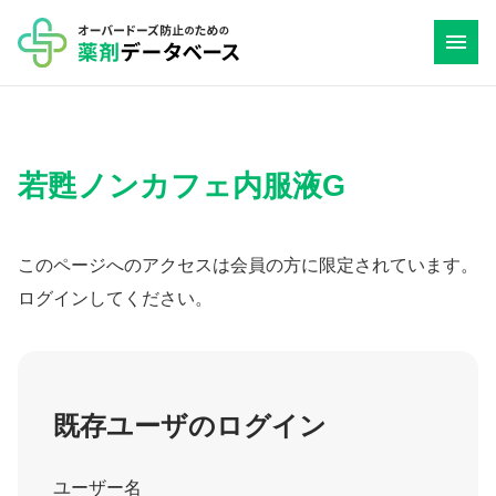
コ
ン
テ
ン
ツ
若甦ノンカフェ内服液G
へ
ス
キ
このページへのアクセスは会員の方に限定されています。
ッ
ログインしてください。
プ
既存ユーザのログイン
ユーザー名