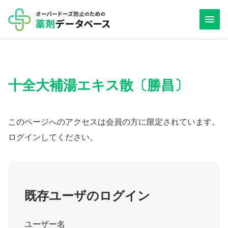
コ
ン
テ
ン
ツ
十全大補湯エキス散〔勝昌〕
へ
ス
キ
このページへのアクセスは会員の方に限定されています。
ッ
ログインしてください。
プ
既存ユーザのログイン
ユーザー名