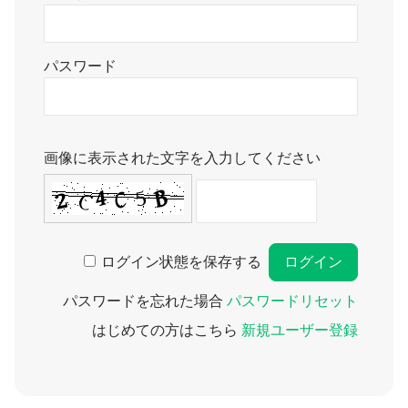
パスワード
画像に表示された文字を入力してください
ログイン状態を保存する
パスワードを忘れた場合
パスワードリセット
はじめての方はこちら
新規ユーザー登録