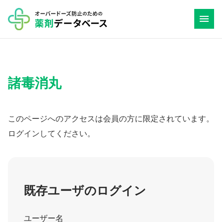
コ
ン
テ
ン
ツ
諸毒消丸
へ
ス
キ
このページへのアクセスは会員の方に限定されています。
ッ
ログインしてください。
プ
既存ユーザのログイン
ユーザー名