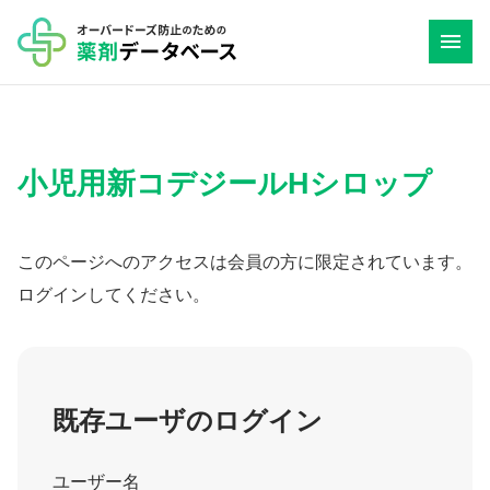
コ
ン
テ
ン
ツ
小児用新コデジールHシロップ
へ
ス
キ
このページへのアクセスは会員の方に限定されています。
ッ
ログインしてください。
プ
既存ユーザのログイン
ユーザー名