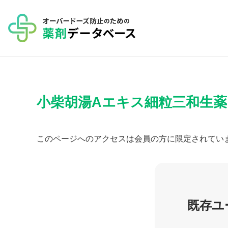
コ
ン
テ
ン
ツ
へ
小柴胡湯Aエキス細粒三和生薬
ス
キ
ッ
このページへのアクセスは会員の方に限定されてい
プ
既存ユ