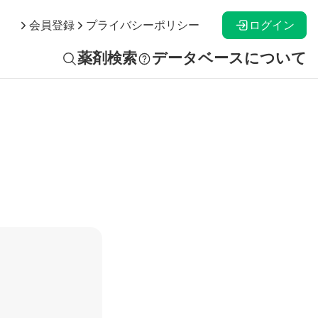
ログイン
会員登録
プライバシーポリシー
薬剤検索
データベースについて