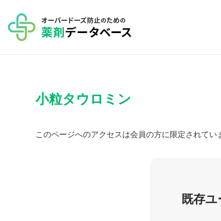
コ
ン
テ
ン
ツ
へ
小粒タウロミン
ス
キ
ッ
このページへのアクセスは会員の方に限定されてい
プ
既存ユ