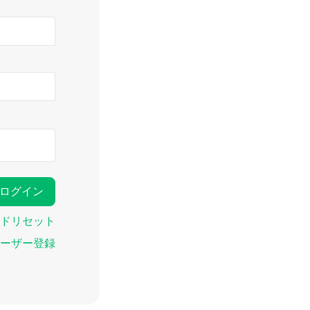
ドリセット
ーザー登録