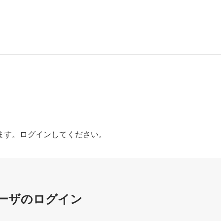
ます。ログインしてください。
ーザのログイン