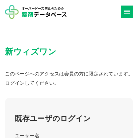
コ
ン
テ
ン
ツ
新ウィズワン
へ
ス
キ
このページへのアクセスは会員の方に限定されています。
ッ
ログインしてください。
プ
既存ユーザのログイン
ユーザー名