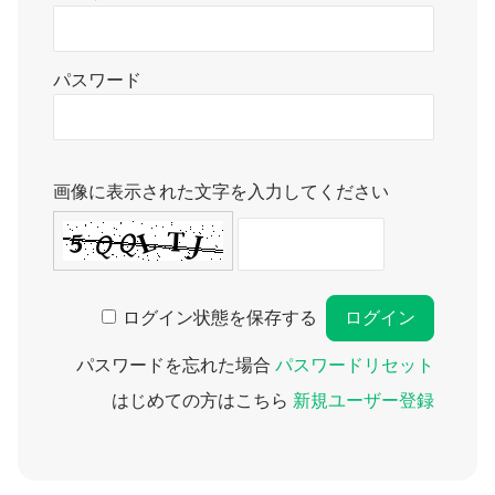
パスワード
画像に表示された文字を入力してください
ログイン状態を保存する
パスワードを忘れた場合
パスワードリセット
はじめての方はこちら
新規ユーザー登録