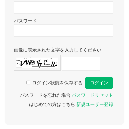
パスワード
画像に表示された文字を入力してください
ログイン状態を保存する
パスワードを忘れた場合
パスワードリセット
はじめての方はこちら
新規ユーザー登録