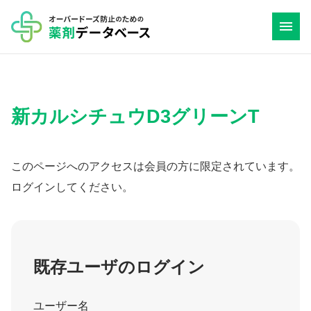
コ
ン
テ
ン
ツ
新カルシチュウD3グリーンT
へ
ス
キ
このページへのアクセスは会員の方に限定されています。
ッ
ログインしてください。
プ
既存ユーザのログイン
ユーザー名