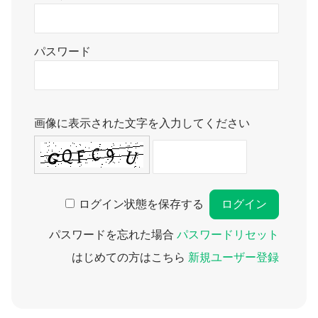
パスワード
画像に表示された文字を入力してください
ログイン状態を保存する
パスワードを忘れた場合
パスワードリセット
はじめての方はこちら
新規ユーザー登録