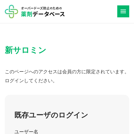
コ
ン
テ
ン
ツ
新サロミン
へ
ス
キ
このページへのアクセスは会員の方に限定されています。
ッ
ログインしてください。
プ
既存ユーザのログイン
ユーザー名