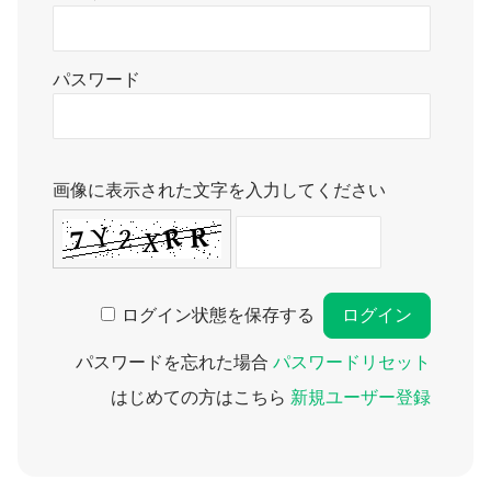
パスワード
画像に表示された文字を入力してください
ログイン状態を保存する
パスワードを忘れた場合
パスワードリセット
はじめての方はこちら
新規ユーザー登録